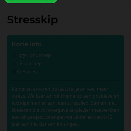
Stresskip
Korte info
Lager onderwijs
1 klasgroep
3 lesuren
Kinderen ervaren de laatste jaren veel meer
stress. We kaarten dit thema op een positieve en
luchtige manier aan: een stresslied. Samen met
kinderen die vol overgave en plezier meewerkten
aan dit project, brengen we kinderen van 6-12
jaar aan het dansen en zingen.