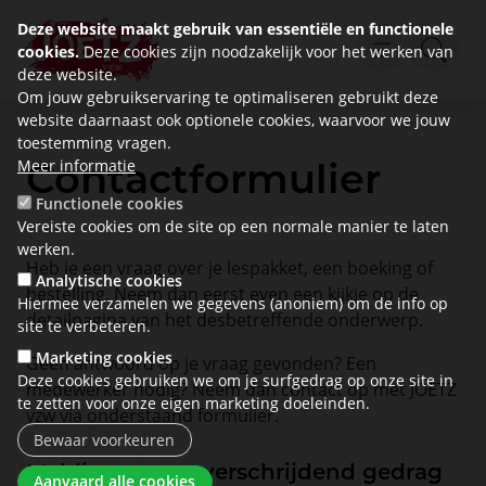
Deze website maakt gebruik van essentiële en functionele
cookies.
Deze cookies zijn noodzakelijk voor het werken van
deze website.
Om jouw gebruikservaring te optimaliseren gebruikt deze
website daarnaast ook optionele cookies, waarvoor we jouw
toestemming vragen.
Contactformulier
Meer informatie
Functionele cookies
Vereiste cookies om de site op een normale manier te laten
werken.
Heb je een vraag over je lespakket, een boeking of
Analytische cookies
bestelling. Neem dan eerst even een kijkje op de
Hiermee verzamelen we gegevens (anoniem) om de info op
detailpagina van het desbetreffende onderwerp.
site te verbeteren.
Marketing cookies
Geen antwoord op je vraag gevonden? Een
Deze cookies gebruiken we om je surfgedrag op onze site in
medewerker nodig? Neem dan contact op met JOETZ
te zetten voor onze eigen marketing doeleinden.
vzw via onderstaand formulier.
Bewaar voorkeuren
Melding grensoverschrijdend gedrag
Toestemming intrekken
Aanvaard alle cookies