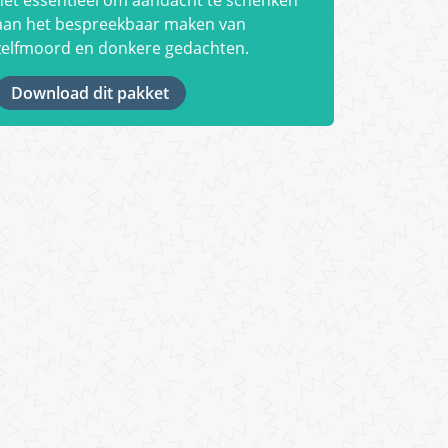
aan het bespreekbaar maken van
zelfmoord en donkere gedachten.
Download dit pakket