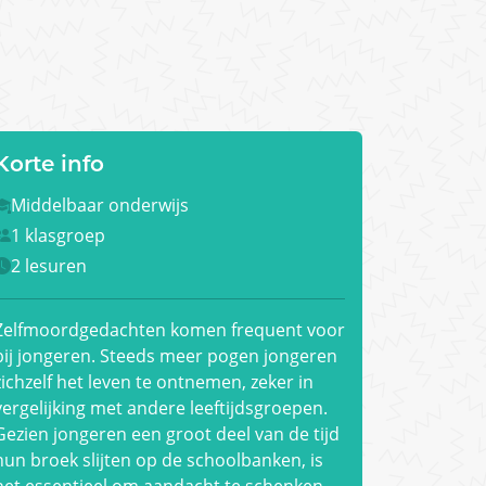
Korte info
Middelbaar onderwijs
1 klasgroep
2 lesuren
Zelfmoordgedachten komen frequent voor
bij jongeren. Steeds meer pogen jongeren
zichzelf het leven te ontnemen, zeker in
vergelijking met andere leeftijdsgroepen.
Gezien jongeren een groot deel van de tijd
hun broek slijten op de schoolbanken, is
het essentieel om aandacht te schenken