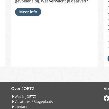
gevoelens bij. Wat verwacht je daarvan?
Meer info
Over JOETZ
Vo
Wat is JOETZ?
Vacatures / Stageplaats
Contact