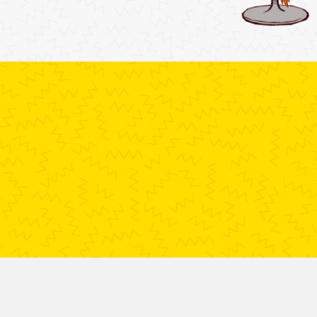
Thema's
Educatieve pakketten
Jeugdwerk