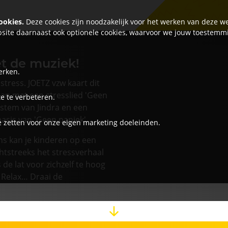
ookies.
Deze cookies zijn noodzakelijk voor het werken van deze we
site daarnaast ook optionele cookies, waarvoor we jouw toestemm
t de muziek!
erken.
stress. JOETZ vzw kaart dit
aan met een stresslied 'Geen
e te verbeteren.
e stem van Jindra en een
asis van 'Geen paniek'.
e zetten voor onze eigen marketing doeleinden.
ns kan je kinderen op een
htstreeks het stressverhaal
e lat voor zichzelf te hoog
 Relax… Draai de