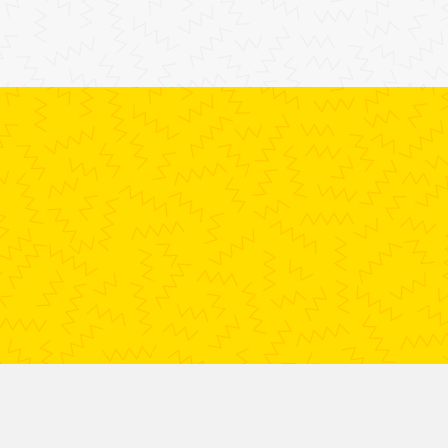
Over JOETZ
Vo
Wat is JOETZ?
Vacatures / Stageplaats