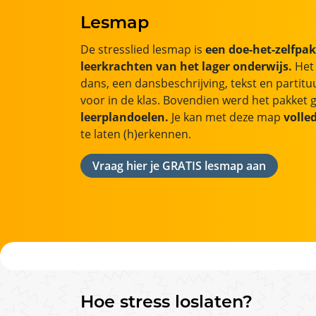
Lesmap
De stresslied lesmap is
een doe-het-zelfpa
leerkrachten van het lager onderwijs.
Het 
dans, een dansbeschrijving, tekst en partitu
voor in de klas. Bovendien werd het pakket
leerplandoelen.
Je kan met deze map
volled
te laten (h)erkennen.
Vraag hier je GRATIS lesmap aan
Hoe stress loslaten?