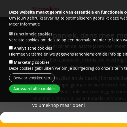
Stresskip
Deze website maakt gebruik van essentiële en functionele c
Om jouw gebruikservaring te optimaliseren gebruikt deze web
Meer informatie
Geen paniek, dans mee me
Functionele cookies
Vereiste cookies om de site op een normale manier te laten w
Kinderen ervaren de laatste jaren veel meer 
Analytische cookies
thema op een positieve en luchtige manier 
Hiermee verzamelen we gegevens (anoniem) om de info op sit
paniek'. Een aanstekelijk ritme, de prachtig
Marketing cookies
hoop jonge stresskipjes vormen de vrolijke b
Deze cookies gebruiken we om je surfgedrag op onze site in t
Met het stresslied en de daarbij horende da
Bewaar voorkeuren
heel laagdrempelige manier bereiken en rec
Toestemming intrekken
Aanvaard alle cookies
aankaarten. Want ook kinderen leggen soms d
en dat is niet nodig. Geen Paniek! Ontspan…
volumeknop maar open!