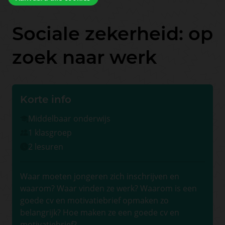
Sociale zekerheid: op
zoek naar werk
Korte info
Middelbaar onderwijs
1 klasgroep
2 lesuren
Waar moeten jongeren zich inschrijven en
waarom? Waar vinden ze werk? Waarom is een
goede cv en motivatiebrief opmaken zo
belangrijk? Hoe maken ze een goede cv en
motivatiebrief?