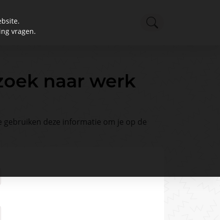
bsite.
ing vragen.
 zoek naar werk
 gebruiken deze informatie om je op de