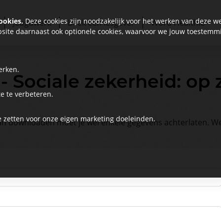
ookies.
Deze cookies zijn noodzakelijk voor het werken van deze we
Jeugdwerk
Boek een lesgever
Word Healthie
site daarnaast ook optionele cookies, waarvoor we jouw toestemm
erken.
- Sociale zekerheid: op
e te verbeteren.
e zetten voor onze eigen marketing doeleinden.
an downloaden moet je wel enkele gegevens achterlaten. We