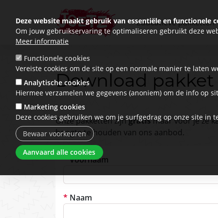
Deze website maakt gebruik van essentiële en functionele c
Educatieve pakketten
Om jouw gebruikservaring te optimaliseren gebruikt deze web
Meer informatie
Functionele cookies
Vereiste cookies om de site op een normale manier te laten w
Download pakket
Analytische cookies
Hiermee verzamelen we gegevens (anoniem) om de info op sit
Marketing cookies
Deze cookies gebruiken we om je surfgedrag op onze site in t
Onze pakketten zijn
gratis
maar voor je ze k
hoogte te houden van ons aanbod.
Bewaar voorkeuren
Toestemming intrekken
Aanvaard alle cookies
Voornaam
Naam