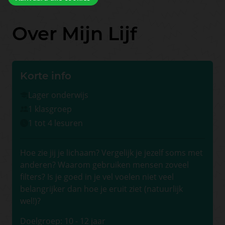
Over Mijn Lijf
Korte info
Lager onderwijs
1 klasgroep
1 tot 4 lesuren
Hoe zie jij je lichaam? Vergelijk je jezelf soms met
anderen? Waarom gebruiken mensen zoveel
filters? Is je goed in je vel voelen niet veel
belangrijker dan hoe je eruit ziet (natuurlijk
wel!)?
Doelgroep: 10 - 12 jaar