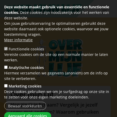
Deze website maakt gebruik van essentiële en functionele
cookies.
Deze cookies zijn noodzakelijk voor het werken van
deze website.
Om jouw gebruikservaring te optimaliseren gebruikt deze
website daarnaast ook optionele cookies, waarvoor we jouw
toestemming vragen.
Meer informatie
Functionele cookies
Vereiste cookies om de site op een normale manier te laten
werken.
Analytische cookies
Hiermee verzamelen we gegevens (anoniem) om de info op
site te verbeteren.
Marketing cookies
Deze cookies gebruiken we om je surfgedrag op onze site in
Over mijn Lijf
te zetten voor onze eigen marketing doeleinden.
Hoe zie jij je lichaam? Vergelijk je jezelf
Bewaar voorkeuren
soms met anderen? Waarom gebruiken
Toestemming intrekken
Aanvaard alle cookies