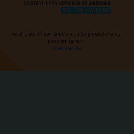
Awel luistert naar kinderen en jongeren. Je kan er
anoniem terecht.
www.awel.be