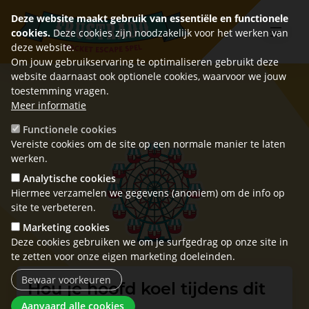
Deze website maakt gebruik van essentiële en functionele
cookies.
Deze cookies zijn noodzakelijk voor het werken van
deze website.
Om jouw gebruikservaring te optimaliseren gebruikt deze
website daarnaast ook optionele cookies, waarvoor we jouw
toestemming vragen.
Meer informatie
Functionele cookies
Vereiste cookies om de site op een normale manier te laten
werken.
Analytische cookies
Hiermee verzamelen we gegevens (anoniem) om de info op
site te verbeteren.
Marketing cookies
Deze cookies gebruiken we om je surfgedrag op onze site in
te zetten voor onze eigen marketing doeleinden.
Bewaar voorkeuren
Hou je hoofd koel tijdens dit
Toestemming intrekken
escape spel!
Aanvaard alle cookies