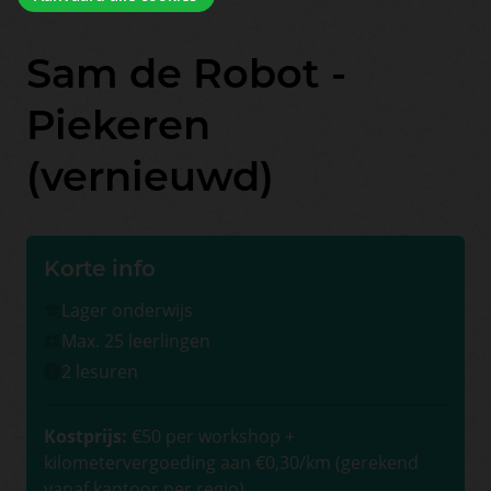
Sam de Robot -
Piekeren
(vernieuwd)
Korte info
Lager onderwijs
Max. 25 leerlingen
2 lesuren
Kostprijs:
€50 per workshop +
kilometervergoeding aan €0,30/km (gerekend
vanaf kantoor per regio)