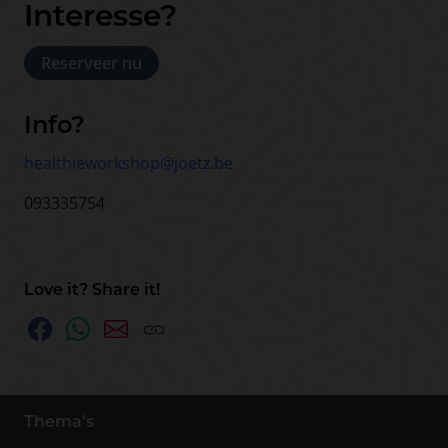
Interesse?
Reserveer nu
Info?
healthieworkshop@joetz.be
093335754
Love it? Share it!
Thema's